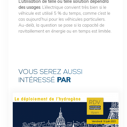
L’utilisation de telle ou telle solution dépendra
des usages
. L’électrique convient très bien si le
véhicule est utilisé 5 % du temps, comme c’est le
cas aujourd’hui pour les véhicules particuliers.
Au-delà, la question se pose si la capacité de
ravitaillement en énergie ou en temps est limitée.
VOUS SEREZ AUSSI
PAR
INTÉRESSÉ