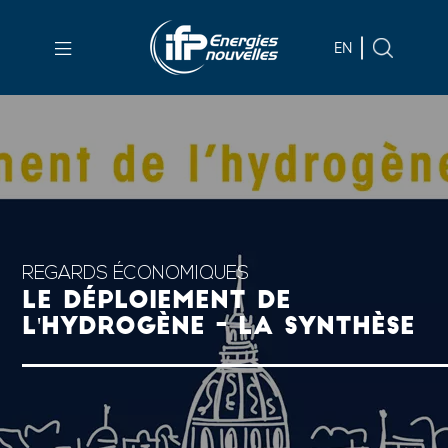
Aller au
contenu
EN
principal
Skip
to
main
menu
Skip
to
search
REGARDS ÉCONOMIQUES
LE DÉPLOIEMENT DE
L'HYDROGÈNE - LA SYNTHÈSE