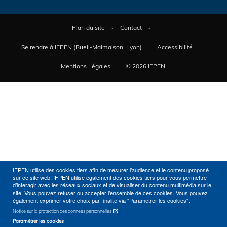
Plan du site
Contact
Se rendre à IFPEN (Rueil-Malmaison, Lyon)
Accessibilité
Mentions Légales
© 2026 IFPEN
IFPEN utilise des cookies tiers afin de mesurer l’audience et le contenu proposé
sur ce site web. IFPEN utilise également des cookies tiers pour vous permettre
d’interagir avec les réseaux sociaux et de visualiser du contenu multimédia sur le
site. Vous pouvez refuser ou accepter l’ensemble de ces cookies. Vous pouvez
également exprimer votre choix par finalité via "Paramétrer les cookies".
Notice sur la protection des données personnelles
Paramétrer les cookies