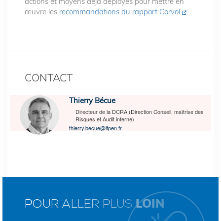
actions et moyens déjà déployés pour mettre en
œuvre les
recommandations du rapport Corvol
.
CONTACT
Thierry Bécue
Directeur de la DCRA (Direction Conseil, maîtrise des
Risques et Audit interne)
thierry.becue@ifpen.fr
LOIN
POUR ALLER PLUS