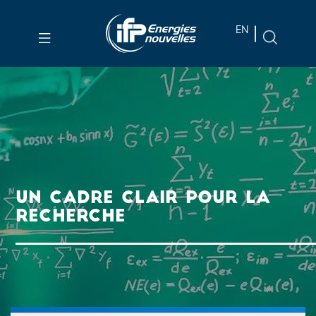
Aller au
EN
contenu
principal
Skip
to
main
menu
Skip
to
UN CADRE CLAIR POUR LA
search
RECHERCHE