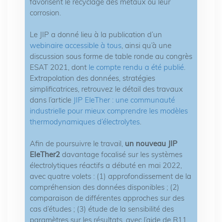
favorisent le recyclage des métaux ou leur
corrosion.
Le JIP a donné lieu à la publication d’un
webinaire accessible à tous
, ainsi qu’à une
discussion sous forme de table ronde au congrès
ESAT 2021, dont
le compte rendu a été publié
.
Extrapolation des données, stratégies
simplificatrices, retrouvez le détail des travaux
dans l’article
JIP EleTher : une communauté
industrielle pour mieux comprendre les modèles
thermodynamiques d’électrolytes
.
Afin de poursuivre le travail,
un nouveau JIP
EleTher2
davantage focalisé sur les systèmes
électrolytiques réactifs a débuté en mai 2022,
avec quatre volets : (1) approfondissement de la
compréhension des données disponibles ; (2)
comparaison de différentes approches sur des
cas d’études ; (3) étude de la sensibilité des
paramètres sur les résultats, avec l’aide de R11