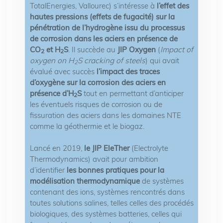
TotalEnergies, Vallourec) s’intéresse à
l’effet des
hautes pressions (effets de fugacité) sur la
pénétration de l’hydrogène issu du processus
de corrosion dans les aciers en présence de
CO
et H
S
. Il succède au
JIP Oxygen
(
Impact of
2
2
oxygen on H
S cracking of steels
) qui avait
2
évalué avec succès
l’impact des traces
d’oxygène sur la corrosion des aciers en
présence d’H
S
tout en permettant d’anticiper
2
les éventuels risques de corrosion ou de
fissuration des aciers dans les domaines NTE
comme la géothermie et le biogaz.
Lancé en 2019,
le JIP EleTher
(Electrolyte
Thermodynamics) avait pour ambition
d’identifier
les bonnes pratiques pour la
modélisation thermodynamique
de systèmes
contenant des ions, systèmes rencontrés dans
toutes solutions salines, telles celles des procédés
biologiques, des systèmes batteries, celles qui