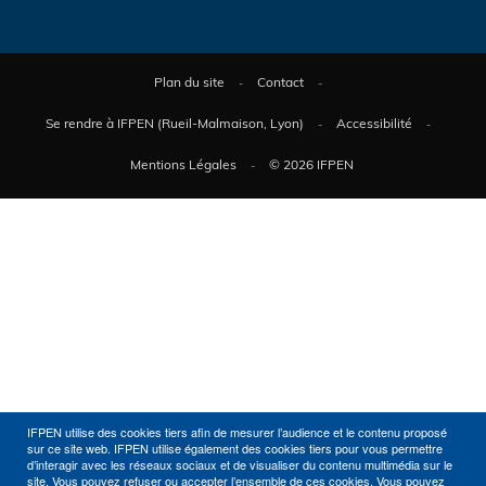
Plan du site
Contact
Se rendre à IFPEN (Rueil-Malmaison, Lyon)
Accessibilité
Mentions Légales
© 2026 IFPEN
IFPEN utilise des cookies tiers afin de mesurer l’audience et le contenu proposé
sur ce site web. IFPEN utilise également des cookies tiers pour vous permettre
d’interagir avec les réseaux sociaux et de visualiser du contenu multimédia sur le
site. Vous pouvez refuser ou accepter l’ensemble de ces cookies. Vous pouvez