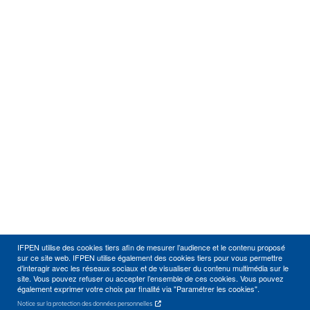
IFPEN utilise des cookies tiers afin de mesurer l’audience et le contenu proposé
sur ce site web. IFPEN utilise également des cookies tiers pour vous permettre
d’interagir avec les réseaux sociaux et de visualiser du contenu multimédia sur le
site. Vous pouvez refuser ou accepter l’ensemble de ces cookies. Vous pouvez
également exprimer votre choix par finalité via "Paramétrer les cookies".
Notice sur la protection des données personnelles