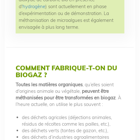
d'
hydrogène
) sont actuellement en phase
d’expérimentation ou de démonstration. La
méthanisation de microalgues est également
envisagée à plus long terme.
C
OMMENT FABRIQUE-T-ON DU
BIOGAZ ?
Toutes les matières organiques
, qu’elles soient
d'origines animale ou végétale,
peuvent être
méthanisées pour être transformées en biogaz
. À
l’heure actuelle, on utilise le plus souvent :
des déchets agricoles (déjections animales,
résidus de récoltes comme les pailles, etc.),
des déchets verts (tontes de gazon, etc.),
des déchets d’industries agroalimentaires