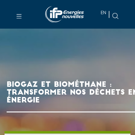
Aller au
EN
contenu
principal
Skip
to
main
menu
Skip
to
BIOGAZ ET BIOMÉTHANE :
search
TRANSFORMER NOS DÉCHETS E
ÉNERGIE