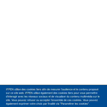
IFPEN utilise des cookies tiers afin de mesurer l’audience et le contenu proposé
sur ce site web. IFPEN utilise également des cookies tiers pour vous permettre
d’interagir avec les réseaux sociaux et de visualiser du contenu multimédia sur le
site. Vous pouvez refuser ou accepter l’ensemble de ces cookies. Vous pouvez
également exprimer votre choix par finalité via "Paramétrer les cookies".