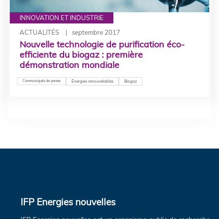
INNOVATION ET INDUSTRIE
ACTUALITÉS
septembre 2017
Nouvelle technologie de purification éco-
efficiente du biogaz : première
démonstration mondiale
Communiqués de presse
Énergies renouvelables
Biogaz
IFP Energies nouvelles