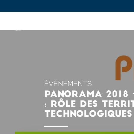
IFPEN
Enjeux et prospective
In
Aller au
contenu
principal
Skip
to
main
ÉVÉNEMENTS
menu
PANORAMA 2018 -
Skip
: RÔLE DES TERRI
to
TECHNOLOGIQUES
search