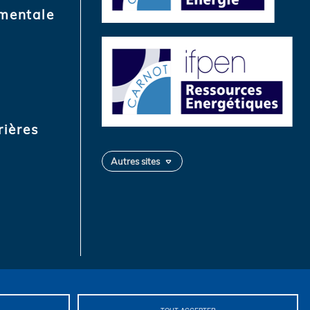
mentale
rières
Autres sites