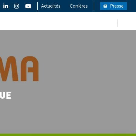
inkedIn
Instagram
YouTube
Actualités
Carrières
Presse
EN
rrières
UE