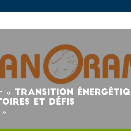
L
novation et industrie
Recherche fondamentale
Formation et ca
 « TRANSITION ÉNERGÉTIQ
TOIRES ET DÉFIS
 »