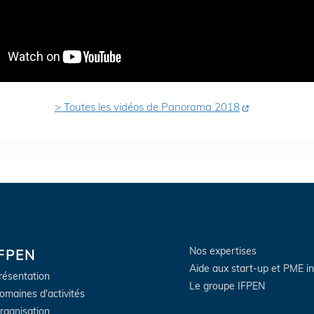
> Toutes les vidéos de Panorama 2018
Nos expertises
IFPEN
Aide aux start-up et PME i
résentation
Le groupe IFPEN
omaines d'activités
rganisation