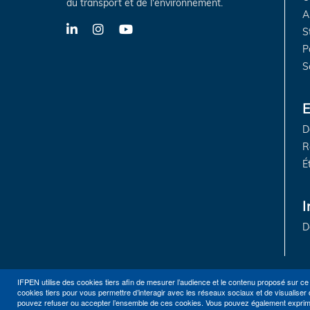
du transport et de l'environnement.
A
LinkedIn
Instagram
YouTube
S
P
S
E
D
R
É
I
D
IFPEN utilise des cookies tiers afin de mesurer l’audience et le contenu proposé sur ce
cookies tiers pour vous permettre d’interagir avec les réseaux sociaux et de visualiser 
pouvez refuser ou accepter l’ensemble de ces cookies. Vous pouvez également exprimer