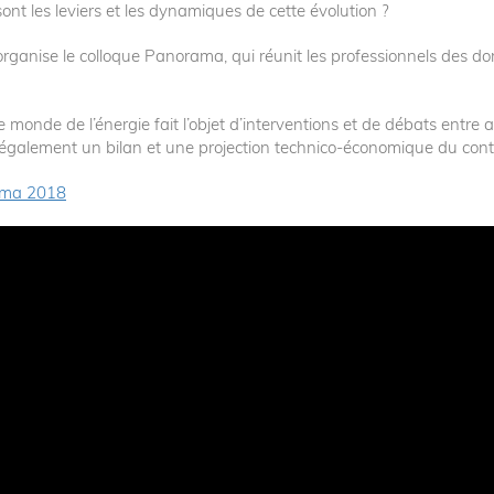
t les leviers et les dynamiques de cette évolution ?
rganise le colloque Panorama, qui réunit les professionnels des do
 monde de l’énergie fait l’objet d’interventions et de débats entre 
e également un bilan et une projection technico-économique du con
rama 2018