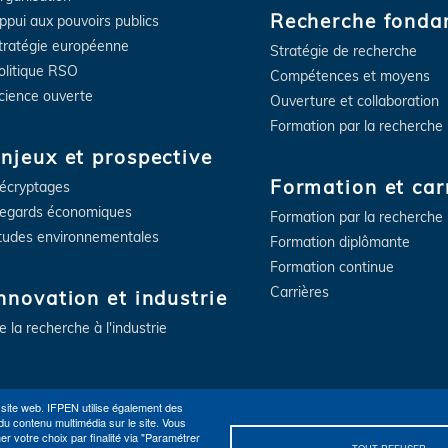
Recherche fonda
ppui aux pouvoirs publics
tratégie européenne
Stratégie de recherche
olitique RSO
Compétences et moyens
cience ouverte
Ouverture et collaboration
Formation par la recherche
njeux et prospective
Formation et car
écryptages
egards économiques
Formation par la recherche
tudes environnementales
Formation diplômante
Formation continue
Carrières
nnovation et industrie
e la recherche à l'industrie
 site web. IFPEN utilise également des
du contenu multimédia sur le site. Vous
 votre choix par finalité via "Paramétrer