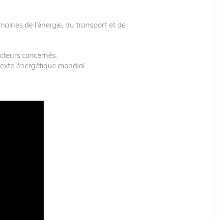
maines de l’énergie, du transport et de
acteurs concernés.
texte énergétique mondial.