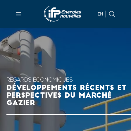
Aller au
contenu
EN
principal
Skip
to
main
menu
Skip
to
search
REGARDS ÉCONOMIQUES
DÉVELOPPEMENTS RÉCENTS ET
PERSPECTIVES DU MARCHÉ
GAZIER