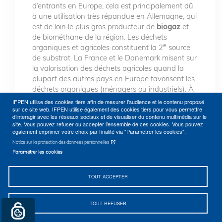
d’entrants en Europe, cela est principalement dû
à une utilisation très répandue en Allemagne, qui
est de loin le plus gros producteur de
biogaz
et
de biométhane de la région. Les déchets
e
organiques et agricoles constituent la 2
source
de substrat. La France et le Danemark misent sur
la valorisation des déchets agricoles quand la
plupart des autres pays en Europe favorisent les
déchets organiques (ménagers ou industriels). À
plus long terme, la
gazéification de la biomasse
IFPEN utilise des cookies tiers afin de mesurer l’audience et le contenu proposé
issue de ressources lignocellulosiques est
sur ce site web. IFPEN utilise également des cookies tiers pour vous permettre
d’interagir avec les réseaux sociaux et de visualiser du contenu multimédia sur le
également envisagée. Le potentiel technique
site. Vous pouvez refuser ou accepter l’ensemble de ces cookies. Vous pouvez
maximal de production de biogaz en Europe
également exprimer votre choix par finalité via "Paramétrer les cookies".
(utilisé comme biogaz ou transformé en
Notice sur la protection des données personnelles
3
biométhane) est estimé à environ 150 Gm
/an
Paramétrer les cookies
(équivalent gaz naturel), dont environ 100
3
Gm
/an à partir de la biomasse (dont la
TOUT ACCEPTER
3
biomasse lignocellulosique) et 50 Gm
à partir
3
des cultures énergétiques (estimation basse)
.
TOUT REFUSER
La prise en compte des contraintes économiques