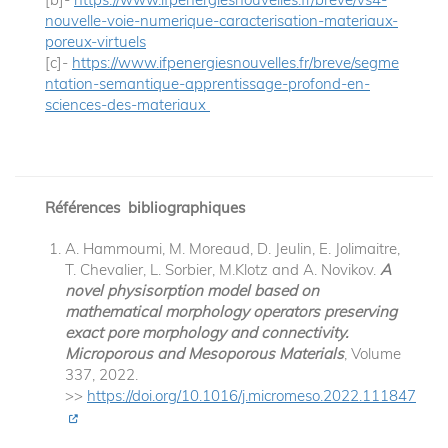
nouvelle-voie-numerique-caracterisation-materiaux-
poreux-virtuels
[c]-
https://www.ifpenergiesnouvelles.fr/breve/segme
ntation-semantique-apprentissage-profond-en-
sciences-des-materiaux
Références bibliographiques
A. Hammoumi, M. Moreaud, D. Jeulin, E. Jolimaitre,
T. Chevalier, L. Sorbier, M.Klotz and A. Novikov.
A
novel physisorption model based on
mathematical morphology operators preserving
exact pore morphology and connectivity.
Microporous and Mesoporous Materials
, Volume
337, 2022.
>>
https://doi.org/10.1016/j.micromeso.2022.111847