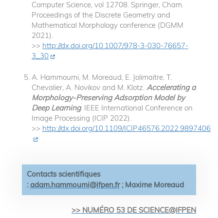
Computer Science, vol 12708. Springer, Cham.
Proceedings of the Discrete Geometry and
Mathematical Morphology conference (DGMM
2021).
>>
http://dx.doi.org/10.1007/978-3-030-76657-
3_30
A. Hammoumi, M. Moreaud, E. Jolimaitre, T.
Chevalier, A. Novikov and M. Klotz.
Accelerating a
Morphology-Preserving Adsorption Model by
Deep Learning
. IEEE International Conference on
Image Processing (ICIP 2022).
>>
http://dx.doi.org/10.1109/ICIP46576.2022.9897406
Contacts scientifiques
:
adam.hammoumi@ifpen.fr
; Maxime Moreaud
>> NUMÉRO 53 DE SCIENCE@IFPEN