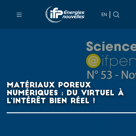
Aller au
contenu
EN
principal
Skip
to
main
menu
Skip
to
MATÉRIAUX POREUX
search
NUMÉRIQUES : DU VIRTUEL À
L’INTÉRÊT BIEN RÉEL !