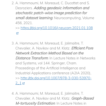
A. Hammoumi, M. Moreaud, C. Ducottet and S.
Desroziers.
Adding geodesic information and
stochastic patch-wise image prediction for
small dataset learning
. Neurocomputing, Volume
456, 2021.
>>
https://doi.org/10.1016/j.neucom.2021.01.108
A. Hammoumi, M. Moreaud, E. Jolimaitre, T.
Chevalier, A. Novikov and M. Klotz.
Efficient Pore
Network Extraction Method Based on the
Distance Transform
. In Lecture Notes in Networks
and Systems, vol 144. Springer, Cham.
Proceedings of the Artificial Intelligence and
Industrial Applications conference (A2IA 2020),
>>
http://dx.doi.org/10.1007/978-3-030-53970-
2_1
A. Hammoumi, M. Moreaud, E. Jolimaitre, T.
Chevalier, A. Novikov and M. Klotz.
Graph-Based
M-tortuosity Estimation
. In Lecture Notes in