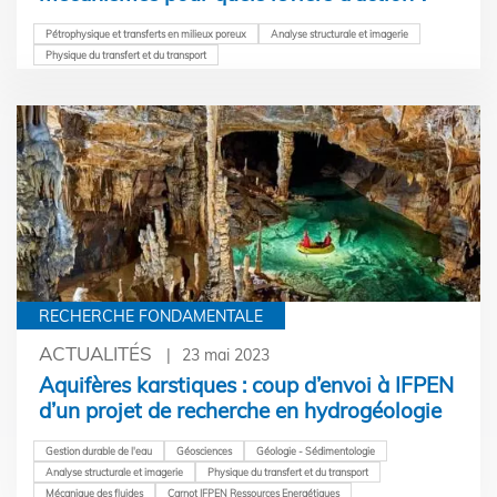
Pétrophysique et transferts en milieux poreux
Analyse structurale et imagerie
Physique du transfert et du transport
RECHERCHE FONDAMENTALE
ACTUALITÉS
23 mai 2023
Aquifères karstiques : coup d’envoi à IFPEN
d’un projet de recherche en hydrogéologie
Gestion durable de l'eau
Géosciences
Géologie - Sédimentologie
Analyse structurale et imagerie
Physique du transfert et du transport
Mécanique des fluides
Carnot IFPEN Ressources Energétiques