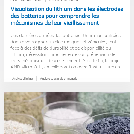
Visualisation du lithium dans les électrodes
des batteries pour comprendre les
mécanismes de leur vieillissement
Ces dernières années, les batteries lithium-ion, utilisées
dans divers appareils électroniques et véhicules, font
face à des défis de durabilité et de disponibilité du
lithium, nécessitant une meilleure compréhension de
leurs mécanismes de vieillissement. A cette fin, le projet
ANR Micro-Q-Li, en collaboration avec l’Institut Lumière
Matière, a développé un prototype d’imageur LIBS
amélioré qui atteint une résolution spatiale de 1,5 µm,
Analyse chimique
Analyse structurale et imagerie
surpassant les limitations des techniques analytiques
traditionnelles pour l'imagerie du lithium.