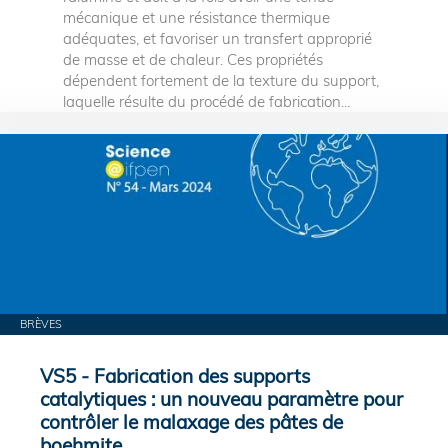
mécanique et une résistance thermique
adéquates, et favoriser un transfert approprié
de masse et de chaleur. Ces propriétés
dépendent fortement de la texture du support,
laquelle résulte du procédé de fabrication...
BRÈVES
VS5 - Fabrication des supports
catalytiques : un nouveau paramètre pour
contrôler le malaxage des pâtes de
boehmite