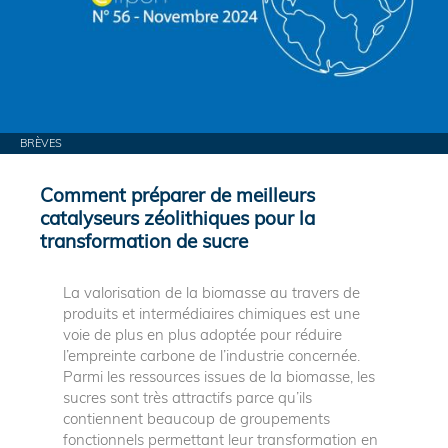
BRÈVES
Comment préparer de meilleurs
catalyseurs zéolithiques pour la
transformation de sucre
La valorisation de la biomasse au travers de
produits et intermédiaires chimiques est une
voie de plus en plus adoptée pour réduire
l’empreinte carbone de l’industrie concernée.
Parmi les ressources issues de la biomasse, les
sucres sont très attractifs parce qu’ils
contiennent beaucoup de groupements
fonctionnels permettant leur transformation en