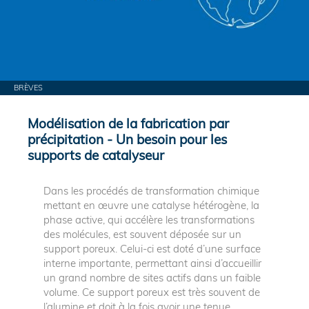
BRÈVES
Modélisation de la fabrication par
précipitation - Un besoin pour les
supports de catalyseur
Dans les procédés de transformation chimique
mettant en œuvre une catalyse hétérogène, la
phase active, qui accélère les transformations
des molécules, est souvent déposée sur un
support poreux. Celui-ci est doté d’une surface
interne importante, permettant ainsi d’accueillir
un grand nombre de sites actifs dans un faible
volume. Ce support poreux est très souvent de
l’alumine et doit à la fois avoir une tenue