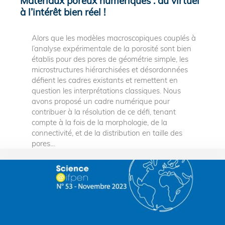
Matériaux poreux numériques : du virtuel
à l’intérêt bien réel !
Alors que les modèles macroscopiques couplés à
l’analyse expérimentale de la porosité sont bien
établis pour des pores de géométrie simple, les
microstructures hiérarchisées et désordonnées
défient les cadres existants et remettent en
question les interprétations classiques. Nous
avons proposé un cadre numérique pour
contribuer à la résolution de ce défi, tenant
compte à la fois de la morphologie, de la
connectivité, et de la distribution en taille des
pores...