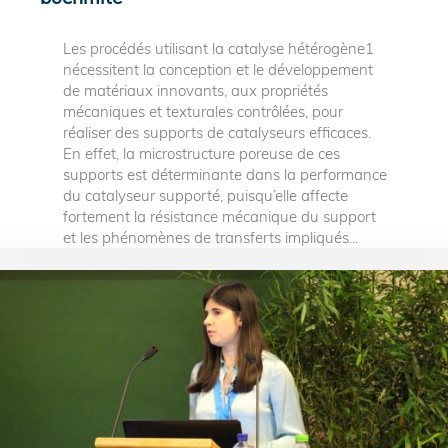
Les procédés utilisant la catalyse hétérogène1
nécessitent la conception et le développement
de matériaux innovants, aux propriétés
mécaniques et texturales contrôlées, pour
réaliser des supports de catalyseurs efficaces.
En effet, la microstructure poreuse de ces
supports est déterminante dans la performance
du catalyseur supporté, puisqu’elle affecte
fortement la résistance mécanique du support
et les phénomènes de transferts impliqués...