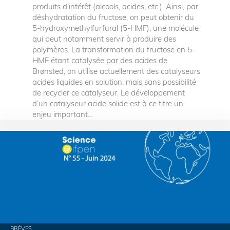
produits d’intérêt (alcools, acides, etc.). Ainsi, par
déshydratation du fructose, on peut obtenir du
5-hydroxymethylfurfural (5-HMF), une molécule
qui peut notamment servir à produire des
polymères. La transformation du fructose en 5-
HMF étant catalysée par des acides de
Brønsted, on utilise actuellement des catalyseurs
acides liquides en solution, mais sans possibilité
de recycler ce catalyseur. Le développement
d’un catalyseur acide solide est à ce titre un
enjeu important...
BRÈVES