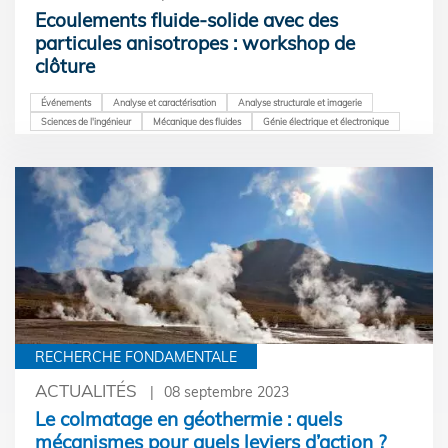
Ecoulements fluide-solide avec des
particules anisotropes : workshop de
clôture
Événements
Analyse et caractérisation
Analyse structurale et imagerie
Sciences de l'ingénieur
Mécanique des fluides
Génie électrique et électronique
RECHERCHE FONDAMENTALE
ACTUALITÉS
08 septembre 2023
Le colmatage en géothermie : quels
mécanismes pour quels leviers d’action ?