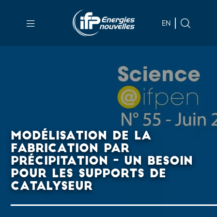
Aller au
contenu
EN
principal
Skip
to
main
menu
Skip
to
MODÉLISATION DE LA
search
FABRICATION PAR
PRÉCIPITATION - UN BESOIN
POUR LES SUPPORTS DE
CATALYSEUR