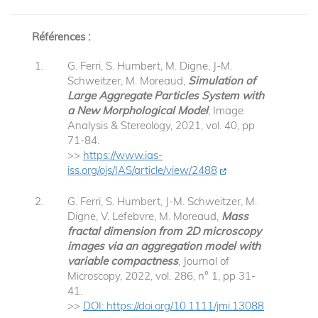
Références :
G. Ferri, S. Humbert, M. Digne, J-M.
Schweitzer, M. Moreaud,
Simulation of
Large Aggregate Particles System with
a New Morphological Model
, Image
Analysis & Stereology, 2021, vol. 40, pp
71-84.
>>
https://www.ias-
iss.org/ojs/IAS/article/view/2488
G. Ferri, S. Humbert, J-M. Schweitzer, M.
Digne, V. Lefebvre, M. Moreaud,
Mass
fractal dimension from 2D microscopy
images via an aggregation model with
variable compactness
, Journal of
Microscopy, 2022, vol. 286, n° 1, pp 31-
41.
>>
DOI: https://doi.org/10.1111/jmi.13088