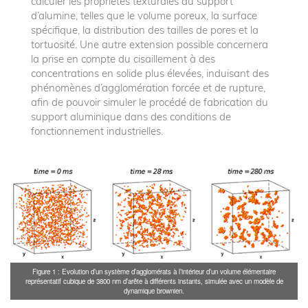
calculer les propriétés texturales du support
d’alumine, telles que le volume poreux, la surface
spécifique, la distribution des tailles de pores et la
tortuosité. Une autre extension possible concernera
la prise en compte du cisaillement à des
concentrations en solide plus élevées, induisant des
phénomènes d’agglomération forcée et de rupture,
afin de pouvoir simuler le procédé de fabrication du
support aluminique dans des conditions de
fonctionnement industrielles.
Figure 1 : Evolution d’un système d’agglomérats à l’intérieur d’un volume élémentaire
représentatif cubique de 3800 nm d’arête à différents instants, simulée avec un modèle de
dynamique brownien.