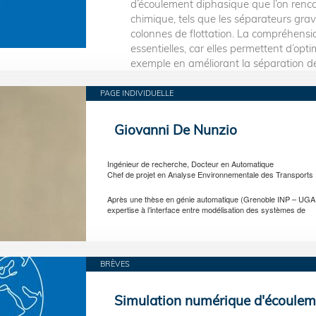
d’écoulement diphasique que l’on ren
chimique, tels que les séparateurs gravi
colonnes de flottation. La compréhensi
essentielles, car elles permettent d’opti
exemple en améliorant la séparation de
PAGE INDIVIDUELLE
Giovanni De Nunzio
Ingénieur de recherche, Docteur en Automatique
Chef de projet en Analyse Environnementale des Transports
Après une thèse en génie automatique (Grenoble INP – UGA, 2
expertise à l’interface entre modélisation des systèmes de
BRÈVES
Simulation numérique d'écouleme