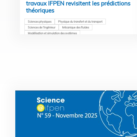
travaux IFPEN revisitent les prédictions
théoriques
Sciences physiques
Physique du transfert et du transport
Sciences de l'ingénieur
Mécanique des fluides
Modélisation et simulation des systèmes
Pagination