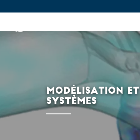
IFPEN
Enjeux et prospective
In
Aller au
contenu
principal
Skip
to
main
MODÉLISATION ET
menu
SYSTÈMES
Skip
to
search