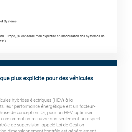
l et Système
Nord Europe, j’ai consolidé mon expertise en modélisation des systèmes de
avers
ue plus explicite pour des véhicules
cules hybrides électriques (HEV) à la
s, leur performance énergétique est un facteur-
 phase de conception. Or, pour un HEV, optimiser
sa consommation recouvre non seulement un aspect
rôle de supervision, appelé Loi de Gestion
sation dimensionnement/contrôle est généralement