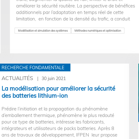
améliorer la sécurité routière. La perspective de bénéfices
additionnels par l’adaptation en temps réel de cette
limitation, en fonction de la densité du trafic, a conduit
une équipe IFPEN a évaluer cette approche dans le cadre
d’une thèse.
Modélisation et simulation des systèmes
Méthodes numériques et optimisation
RECHERCHE FONDAMENTALE
ACTUALITÉS
30 juin 2021
La modélisation pour améliorer la sécurité
des batteries lithium-ion
Prédire l’initiation et la propagation du phénomène
d’emballement thermique, phénomène le plus redouté
pour ce type de batteries, intéresse les fabricants,
intégrateurs et utilisateurs de packs batteries. Après 8
ans de travaux de développement, IFPEN leur propose