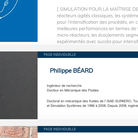
[ SIMULATION POUR LA MAÎTRISE DE
réacteurs agités classiques, les systèm
pour l’intensification des procédés, en
meilleures performances en termes de 
micro-réacteurs, les écoulements segm
expérimentés avec succès pour intensifie
PAGE INDIVIDUELLE
Philippe BÉARD
Ingénieur de recherche
Docteur en Mécanique des Fluides
Doctorat en mécanique des fluides de l’ ISAE-SUPAERO, Tou
et Simulation Systèmes de 1996 à 2008. Depuis 2008, ingéni
PAGE INDIVIDUELLE