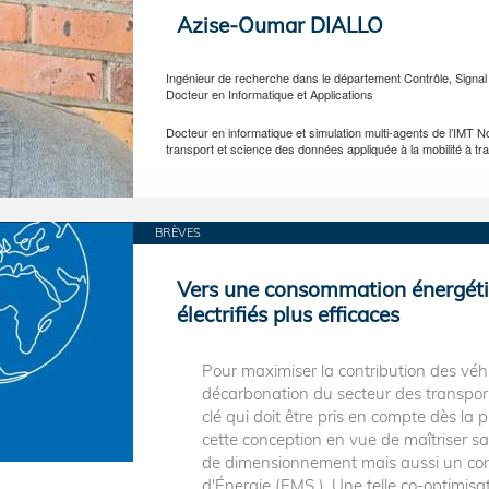
Azise-Oumar DIALLO
Ingénieur de recherche dans le département Contrôle, Signa
Docteur en Informatique et Applications
Docteur en informatique et simulation multi-agents de l’IMT 
transport et science des données appliquée à la mobilité à tr
BRÈVES
Vers une consommation énergétiq
électrifiés plus efficaces
Pour maximiser la contribution des véhi
décarbonation du secteur des transport
clé qui doit être pris en compte dès la
cette conception en vue de maîtriser 
de dimensionnement mais aussi un cont
d'Énergie (EMS ). Une telle co-optimi