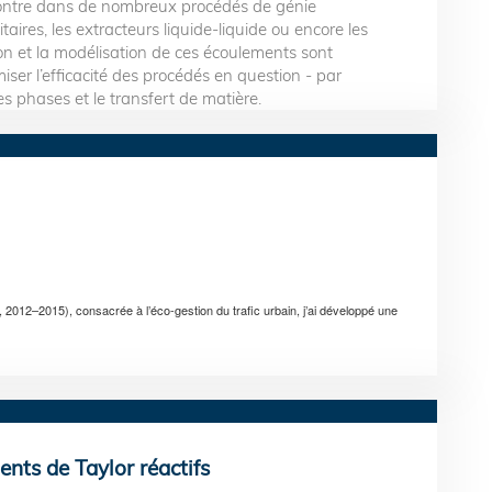
contre dans de nombreux procédés de génie
taires, les extracteurs liquide-liquide ou encore les
on et la modélisation de ces écoulements sont
miser l’efficacité des procédés en question - par
s phases et le transfert de matière.
012–2015), consacrée à l’éco-gestion du trafic urbain, j’ai développé une
nts de Taylor réactifs