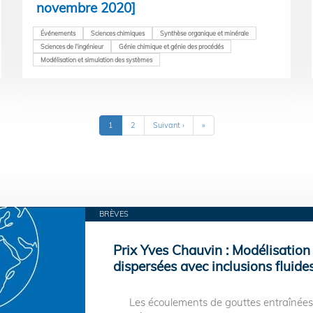
novembre 2020]
Événements
Sciences chimiques
Synthèse organique et minérale
Sciences de l'ingénieur
Génie chimique et génie des procédés
Modélisation et simulation des systèmes
Page
1
Page
2
Page
Suivant ›
Dernière
»
courante
suivante
page
BRÈVES
Prix Yves Chauvin : Modélisation
dispersées avec inclusions fluide
Les écoulements de gouttes entraînées p