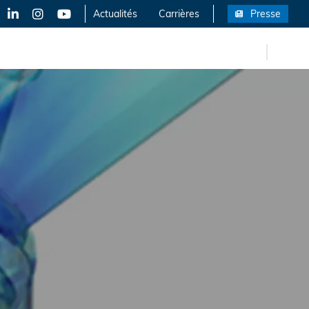
inkedIn
Instagram
YouTube
Actualités
Carrières
Presse
EN
rrières