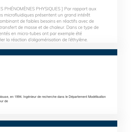
S PHÉNOMÈNES PHYSIQUES ] Par rapport aux
es microfluidiques présentent un grand intérêt
 combinant de faibles besoins en réactifs avec de
transfert de masse et de chaleur. Dans ce type de
entés en micro-tubes ont par exemple été
r la réaction d’oligomérisation de l’éthylène.
louse, en 1994. Ingénieur de recherche dans le Département Modélisation
eur de