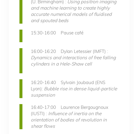
(U. Birmingham) :
Using positron imaging
and machine learning to create highly
accurate numerical models of fluidised
and spouted beds
15:30-16:00 Pause café
16:00-16:20 Dylan Letessier (IMFT) :
Dynamics and interactions of free falling
cylinders in a Hele-Shaw cell
16:20-16:40 Sylvain Joubaud (ENS
Lyon):
Bubble rise in dense liquid-particle
suspension
16:40-17:00 Laurence Bergougnoux
(IUSTI) :
Influence of inertia on the
orientation of bodies of revolution in
shear flows