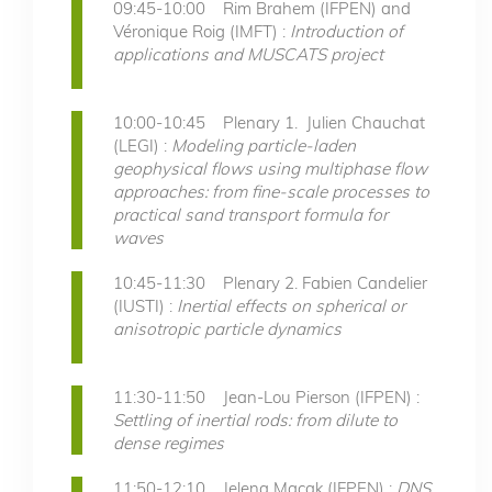
09:45-10:00 Rim Brahem (IFPEN) and
Véronique Roig (IMFT) :
Introduction of
applications and MUSCATS project
10:00-10:45 Plenary 1. Julien Chauchat
(LEGI) :
Modeling particle-laden
geophysical flows using multiphase flow
approaches: from fine-scale processes to
practical sand transport formula for
waves
10:45-11:30 Plenary 2. Fabien Candelier
(IUSTI) :
Inertial effects on spherical or
anisotropic particle dynamics
11:30-11:50 Jean-Lou Pierson (IFPEN) :
Settling of inertial rods: from dilute to
dense regimes
11:50-12:10 Jelena Macak (IFPEN) :
DNS