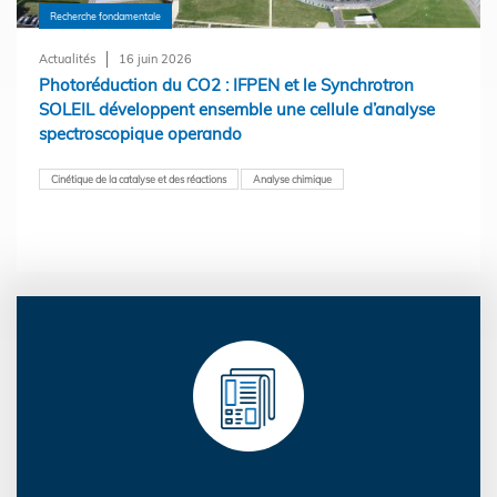
Recherche fondamentale
Actualités
16 juin 2026
Photoréduction du CO2 : IFPEN et le Synchrotron
SOLEIL développent ensemble une cellule d’analyse
spectroscopique operando
Cinétique de la catalyse et des réactions
Analyse chimique