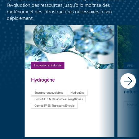
l’évaluation des ressources jusqu’à la maîtrise des
matériaux et des infrastructures nécessaires à son
déploiement.
Innovation et industrie
IFPEN
Actualité
Hydrogène
La let
naturel
Énergies renouvelables
Hydrogène
Carnot IFPEN Ressources Energétiques
Hydrogè
Carnot IFPEN Transports Energie