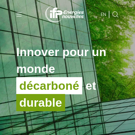
Aller au
contenu
EN
principal
Skip
to
Innover pour un
main
menu
monde
Skip
to
décarboné
et
search
durable