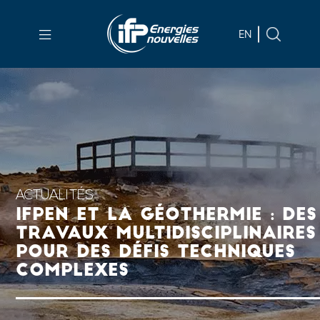
Aller au
contenu
EN
principal
Skip
to
main
menu
Skip
to
search
ACTUALITÉS
IFPEN ET LA GÉOTHERMIE : DES
TRAVAUX MULTIDISCIPLINAIRES
POUR DES DÉFIS TECHNIQUES
COMPLEXES