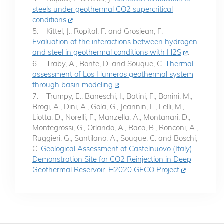
steels under geothermal CO2 supercritical
conditions
.
5. Kittel, J., Ropital, F. and Grosjean, F.
Evaluation of the interactions between hydrogen
and steel in geothermal conditions with H2S
.
6. Traby, A., Bonte, D. and Souque, C.
Thermal
assessment of Los Humeros geothermal system
through basin modeling
.
7. Trumpy, E., Baneschi, I., Batini, F., Bonini, M.,
Brogi, A., Dini, A., Gola, G., Jeannin, L., Lelli, M.,
Liotta, D., Norelli, F., Manzella, A., Montanari, D.,
Montegrossi, G., Orlando, A., Raco, B., Ronconi, A.,
Ruggieri, G., Santilano, A., Souque, C. and Boschi,
C.
Geological Assessment of Castelnuovo (Italy)
Demonstration Site for CO2 Reinjection in Deep
Geothermal Reservoir. H2020 GECO Project