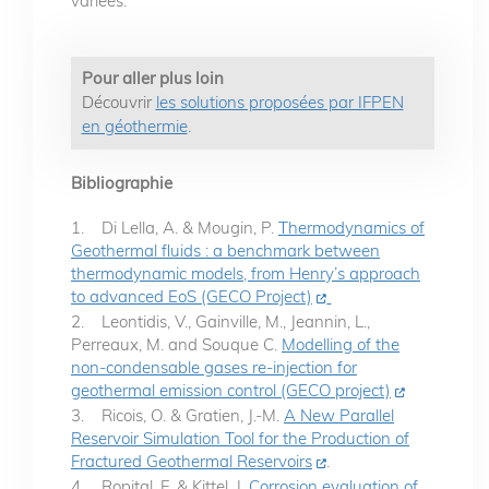
variées.
Pour aller plus loin
Découvrir
les solutions proposées par IFPEN
en géothermie
.
Bibliographie
1. Di Lella, A. & Mougin, P.
Thermodynamics of
Geothermal fluids : a benchmark between
thermodynamic models, from Henry’s approach
to advanced EoS (GECO Project)
2. Leontidis, V., Gainville, M., Jeannin, L.,
Perreaux, M. and Souque C.
Modelling of the
non-condensable gases re-injection for
geothermal emission control (GECO project)
3. Ricois, O. & Gratien, J.-M.
A New Parallel
Reservoir Simulation Tool for the Production of
Fractured Geothermal Reservoirs
.
4. Ropital, F. & Kittel, J.
Corrosion evaluation of