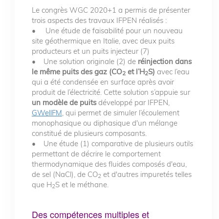
Le congrès WGC 2020+1 a permis de présenter
trois aspects des travaux IFPEN réalisés :
• Une étude de faisabilité pour un nouveau
site géothermique en Italie, avec deux puits
producteurs et un puits injecteur (7)
• Une solution originale (2) de
réinjection dans
le même puits
des gaz (CO
et l’H
S)
avec l’eau
2
2
qui a été condensée en surface après avoir
produit de l’électricité. Cette solution s’appuie sur
un modèle de puits
développé par IFPEN,
GWellFM
, qui permet de simuler l’écoulement
monophasique ou diphasique d'un mélange
constitué de plusieurs composants.
• Une étude (1) comparative de plusieurs outils
permettant de décrire le comportement
thermodynamique des fluides composés d'eau,
de sel (NaCl), de CO
et d'autres impuretés telles
2
que H
S et le méthane.
2
Des compétences multiples et