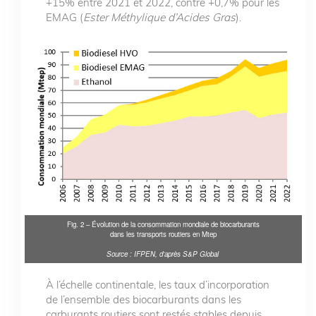
+15% entre 2021 et 2022, contre +0,7% pour les
EMAG (
Ester Méthylique d’Acides Gras
).
Fig. 2 – Évolution de la consommation mondiale de biocarburants
dans les transports routiers en Mtep
Source : IFPEN, d’après S&P Global
À l’échelle continentale, les taux d’incorporation
de l’ensemble des biocarburants dans les
carburants routiers sont restés stables depuis