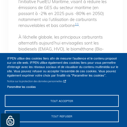
l’initiative FuelEU Maritime, visant à réduire les
émissions de GES du secteur maritime (en
passant à -2% en 2025 puis -80% en 2050)
notamment via l’utilisation de carburants
11
renouvelables et bas carbone
.
À l’échelle globale, les principaux carburants
alternatifs aujourd’hui envisagées sont les
biodiesels (EMAG, HVO), le biométhane (Bio-
GNL), le biométhanol, l’ammoniac ainsi que leurs
IFPEN utilise des cookies tiers afin de mesurer l’audience et le contenu proposé
versions de synthèse e-fuels (e-gazole, e-
sur ce site web. IFPEN utilise également des cookies tiers pour vous permettre
méthane e-méthanol, e-ammoniac).
d’interagir avec les réseaux sociaux et de visualiser du contenu multimédia sur le
site. Vous pouvez refuser ou accepter l’ensemble de ces cookies. Vous pouvez
L’électrification et l’hydrogénation sont
également exprimer votre choix par finalité via "Paramétrer les cookies".
envisagées préférentiellement pour les besoins
Notice sur la protection des données personnelles
en énergie à quai ou le transport fluvial.
Paramétrer les cookies
Aujourd’hui le principal carburant alternatif au
TOUT ACCEPTER
fioul marin est le GNL fossile. En 2023, 355
navires alimentés au GNL sont en service et
environ 400 sont en commande dans le monde.
TOUT REFUSER
La dynamique est en forte accélération ces
dernières années. La majorité des infrastructures