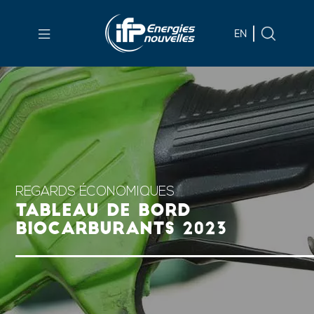
Aller au
contenu
EN
principal
Skip
to
main
menu
Skip
to
search
REGARDS ÉCONOMIQUES
TABLEAU DE BORD
BIOCARBURANTS 2023