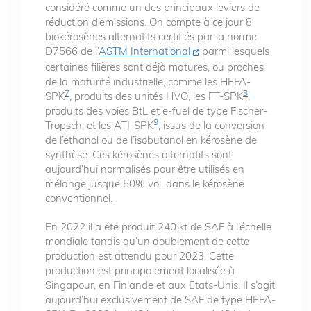
considéré comme un des principaux leviers de
réduction d’émissions. On compte à ce jour 8
biokérosènes alternatifs certifiés par la norme
D7566 de l’
ASTM International
parmi lesquels
certaines filières sont déjà matures, ou proches
de la maturité industrielle, comme les HEFA-
7
8
SPK
, produits des unités HVO, les FT-SPK
,
produits des voies BtL et e-fuel de type Fischer-
9
Tropsch, et les ATJ-SPK
, issus de la conversion
de l’éthanol ou de l’isobutanol en kérosène de
synthèse. Ces kérosènes alternatifs sont
aujourd’hui normalisés pour être utilisés en
mélange jusque 50% vol. dans le kérosène
conventionnel.
En 2022 il a été produit 240 kt de SAF à l’échelle
mondiale tandis qu’un doublement de cette
production est attendu pour 2023. Cette
production est principalement localisée à
Singapour, en Finlande et aux Etats-Unis. Il s’agit
aujourd’hui exclusivement de SAF de type HEFA-