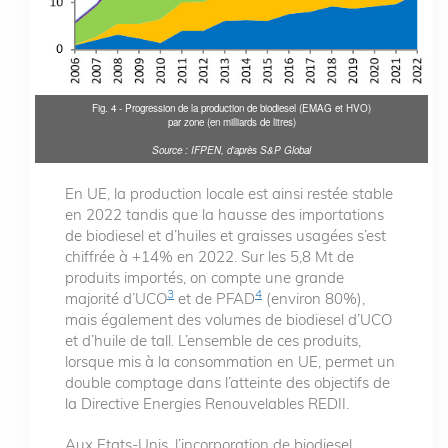
Fig. 4 - Progression de la production de biodiesel (EMAG et HVO)
par zone (en milliards de litres)
Source : IFPEN, d’après S&P Global
En UE, la production locale est ainsi restée stable
en 2022 tandis que la hausse des importations
de biodiesel et d’huiles et graisses usagées s’est
chiffrée à +14% en 2022. Sur les 5,8 Mt de
produits importés, on compte une grande
3
4
majorité d’UCO
et de PFAD
(environ 80%),
mais également des volumes de biodiesel d’UCO
et d’huile de tall. L’ensemble de ces produits,
lorsque mis à la consommation en UE, permet un
double comptage dans l’atteinte des objectifs de
la Directive Energies Renouvelables REDII.
Aux Etats-Unis, l’incorporation de biodiesel