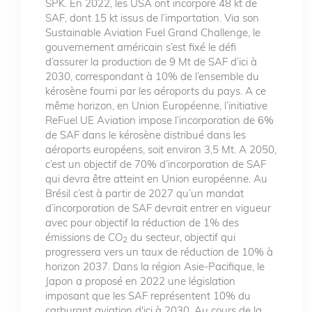
SPK. En 2022, les USA ont incorporé 48 kt de
SAF, dont 15 kt issus de l’importation. Via son
Sustainable Aviation Fuel Grand Challenge, le
gouvernement américain s’est fixé le défi
d’assurer la production de 9 Mt de SAF d’ici à
2030, correspondant à 10% de l’ensemble du
kérosène fourni par les aéroports du pays. A ce
même horizon, en Union Européenne, l’initiative
ReFuel UE Aviation impose l’incorporation de 6%
de SAF dans le kérosène distribué dans les
aéroports européens, soit environ 3,5 Mt. A 2050,
c’est un objectif de 70% d’incorporation de SAF
qui devra être atteint en Union européenne. Au
Brésil c’est à partir de 2027 qu’un mandat
d’incorporation de SAF devrait entrer en vigueur
avec pour objectif la réduction de 1% des
émissions de CO
du secteur, objectif qui
2
progressera vers un taux de réduction de 10% à
horizon 2037. Dans la région Asie-Pacifique, le
Japon a proposé en 2022 une législation
imposant que les SAF représentent 10% du
carburant aviation d'ici à 2030. Au cours de la