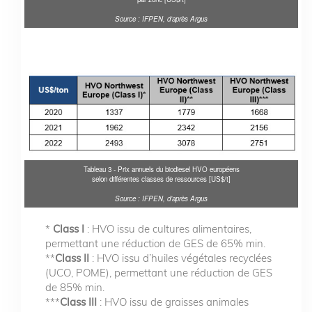
Source : IFPEN, d’après Argus
Tableau 3 - Prix annuels du biodiesel HVO européens
selon différentes classes de ressources [US$/t]
Source : IFPEN, d’après Argus
*
Class I
: HVO issu de cultures alimentaires,
permettant une réduction de GES de 65% min.
**
Class II
: HVO issu d’huiles végétales recyclées
(UCO, POME), permettant une réduction de GES
de 85% min.
***
Class III
: HVO issu de graisses animales