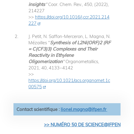
insights
"
Coor. Chem. Rev., 450, (2022),
214227
>>
https://doi.org/10.1016/j.ccr.2021.214
227
J. Petit, N. Saffon-Merceron, L. Magna, N.
Mézailles "
Synthesis of L2Ni(ORF)2 (RF
= C(CF3)3) Complexes and Their
Reactivity in Ethylene
Oligomerization
"
Organometallics,
2021, 40, 4133−4142
>>
https://doi.org/10.1021/acs.organomet.1c
00575
Contact scientifique :
lionel.magna@ifpen.fr
>> NUMÉRO 50 DE SCIENCE@IFPEN