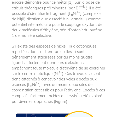
encore démontré pour ce métal [1]. Sur la base de
b
calculs théoriques préliminaires (par DFT
), il a été
2+
possible d’identifier le fragment [L
Ni
] (complexe
n
de Ni(II) dicationique associé à n ligands L) comme
potentiel intermédiaire pour le couplage oxydant de
deux molécules d’éthylène, afin d’obtenir du butène-
1 de manière sélective.
S’il existe des espèces de nickel (II) dicationiques
reportées dans la littérature, celles-ci sont
généralement stabilisées par au moins quatre
ligands L fortement donneurs d’électrons,
empêchant toute molécule d’éthylène de se coordiner
2+
sur le centre métallique (Ni
). Ces travaux se sont
donc attachés à concevoir des voies d’accès aux
2+
espèces [L
Ni
], avec au moins deux sites de
n
coordination accessibles pour l’éthylène. L’accès à ces
c
composés fortement acides de Lewis
a été exploré
par diverses approches (Figure).