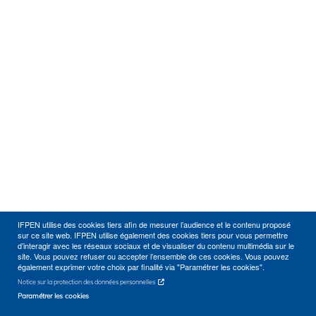
IFPEN utilise des cookies tiers afin de mesurer l’audience et le contenu proposé
sur ce site web. IFPEN utilise également des cookies tiers pour vous permettre
d’interagir avec les réseaux sociaux et de visualiser du contenu multimédia sur le
site. Vous pouvez refuser ou accepter l’ensemble de ces cookies. Vous pouvez
également exprimer votre choix par finalité via "Paramétrer les cookies".
Notice sur la protection des données personnelles
Paramétrer les cookies