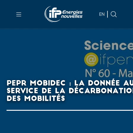
Aller au
contenu
EN
principal
Skip
to
main
menu
Skip
to
PEPR MOBIDEC : LA DONNÉE A
search
SERVICE DE LA DÉCARBONATI
DES MOBILITÉS