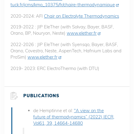
tuck.fr/jcms/kmo_10375/fr/chaire-thermodynamique
2020-2024: AFI
Chair on Electrolyte Thermodynamics
2019-2022 : JIP EleTher (with Solvay, Bayer, BASF,
Orano, BP, Nouryon, Neste)
www.elether.fr
2022-2026 : JIP EleTher (with Syensqo, Bayer, BASF,
Orano, Covestro, Neste, AspenTech, Hafnium Labs and
ProSim)
www.elether.fr
2019- 2023: ERC ElectroThermo (with DTU)
PUBLICATIONS
de Hemptinne et al:
"A view on the
future of thermodynamics” (2022) IECR,
Vol61, 39, 14664-14680