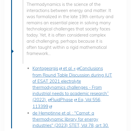
Thermodynamics is the science of the
interactions between energy and matter. It
was formalized in the late 19th century and
remains an essential piece in solving many
technological challenges that society faces
today. Yet, it is often considered complex
and challenging, perhaps because it is
often taught within a rigid mathematical
framework...
Kontogeorgis
et al. «
Conclusions
from Round Table Discussion during IUT
of ESAT 2021 electrolyte
thermodynamics challenges - From
industrial needs to academic research”
(2022)
FluidPhase
Eq, Vol 556,
113399
de Hemptinne et al. : "Carnot: a
thermodynamic library for energy
industries" (2023) STET, Vol 78, art 30.