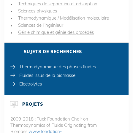
Techniques de séparation et adsorption
Sciences physiques
Thermodynamique / Modélisation moléculaire
Sciences de l'ingénieur
Génie chimique et génie des procédés
SUJETS DE RECHERCHES
Thermodynamique des phases fluides
Fluides issus de la biomasse
Electrolytes
PROJETS
2009-2018 : Tuck Foundation Chair on
Thermodynamics of Fluids Originating from
Biomass
www.fondation-