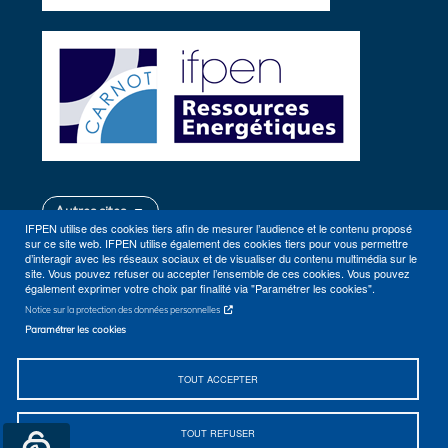
Autres sites
IFPEN utilise des cookies tiers afin de mesurer l’audience et le contenu proposé
sur ce site web. IFPEN utilise également des cookies tiers pour vous permettre
d’interagir avec les réseaux sociaux et de visualiser du contenu multimédia sur le
site. Vous pouvez refuser ou accepter l’ensemble de ces cookies. Vous pouvez
également exprimer votre choix par finalité via "Paramétrer les cookies".
Notice sur la protection des données personnelles
Paramétrer les cookies
Plan du site
Contact
TOUT ACCEPTER
Se rendre à IFPEN (Rueil-Malmaison, Lyon)
Accessibilité
TOUT REFUSER
Mentions Légales
© 2026 IFPEN