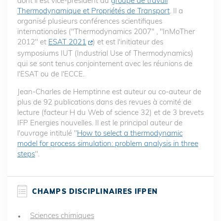
dont il est vice-président du
groupe de travail
Thermodynamique et Propriétés de Transport
. Il a
organisé plusieurs conférences scientifiques
internationales ("Thermodynamics 2007" , "InMoTher
2012" et
ESAT 2021
) et est l'initiateur des
symposiums IUT (Industrial Use of Thermodynamics)
qui se sont tenus conjointement avec les réunions de
l'ESAT ou de l'ECCE.
Jean-Charles de Hemptinne est auteur ou co-auteur de
plus de 92 publications dans des revues à comité de
lecture (facteur H du Web of science 32) et de 3 brevets
IFP Energies nouvelles. Il est le principal auteur de
l'ouvrage intitulé "
How to select a thermodynamic
model for process simulation: problem analysis in three
steps
".
CHAMPS DISCIPLINAIRES IFPEN
Sciences chimiques