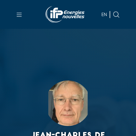
Aller au
contenu
EN
principal
Skip
to
main
menu
Skip
to
search
JEAN-CHARLES DE