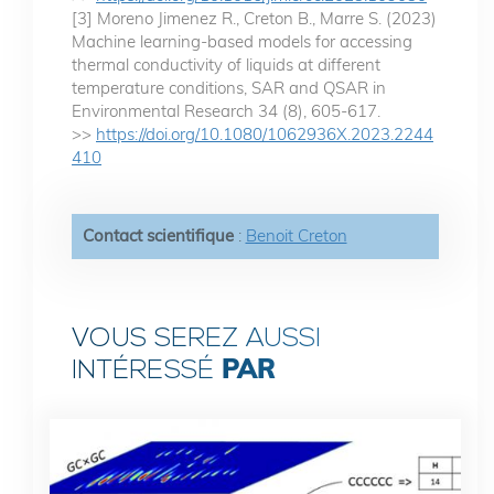
[3] Moreno Jimenez R., Creton B., Marre S. (2023)
Machine learning-based models for accessing
thermal conductivity of liquids at different
temperature conditions, SAR and QSAR in
Environmental Research 34 (8), 605-617.
>>
https://doi.org/10.1080/1062936X.2023.2244
410
Contact scientifique
:
Benoit Creton
VOUS SEREZ AUSSI
PAR
INTÉRESSÉ