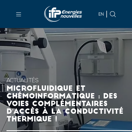
Aller au
contenu
EN
principal
Skip
to
main
menu
Skip
to
search
ACTUALITÉS
MICROFLUIDIQUE ET
CHÉMOINFORMATIQUE : DES
VOIES COMPLÉMENTAIRES
D'ACCÈS À LA CONDUCTIVITÉ
THERMIQUE !