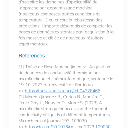
d’accroître les domaines d’applicabilité de
l’approche par apprentissage machine
(nouveaux composés, autres conditions de
température,…) ou encore la robustesse des
prédictions, il importe désormais de compléter les
bases de données existantes par l’acquisition à la
fois massive et ciblée de nouveaux résultats
expérimentaux.
Références :
[1] Thèse de Rosa Moreno Jimenez : Acquisition
de données de conductivité thermique par
microfluidique et chémoinformatique, soutenue le
19-10-2023 à l’université de Bordeaux
>>
https://theses.hal.science/tel-04328466
[2] Moreno Jimenez R., Creton B., Marlière C.,
Teule-Gay L., Nguyen O., Marre S. (2023) A
microfluidic strategy for accessing the thermal
conductivity of liquids at different temperatures,
Microchemical Journal 193, 109030.
>>
https://doi.org/10.1016/j.microc.2023.109030