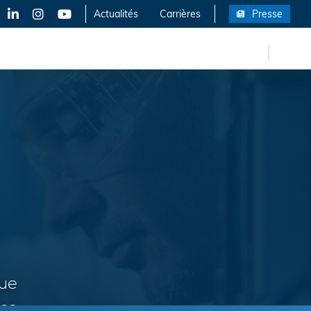
inkedIn
Instagram
YouTube
Actualités
Carrières
Presse
EN
rrières
que
des