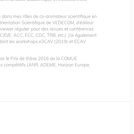
e dans mes rôles de co-animateur scientifique en
Orientation Scientifique de VEDECOM, d’éditeur
eviewer régulier pour des revues et conférences
 C/D/E, ACC, ECC, CDC, TRB, etc.). J’ai également
, dont les workshops e3CAV (2019) et ECAV
 par le Prix de thèse 2016 de la COMUE
nts compétitifs (ANR, ADEME, Horizon Europe,