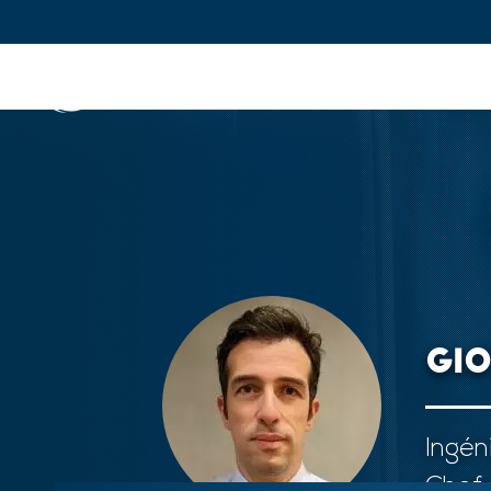
IFPEN
Enjeux et prospective
In
Aller au
contenu
principal
Skip
to
main
menu
GIO
Skip
to
search
Ingén
Chef 