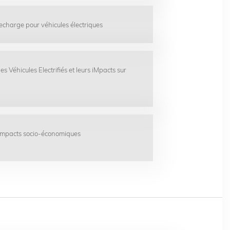
echarge pour véhicules électriques
s Véhicules Electrifiés et leurs iMpacts sur
t impacts socio-économiques