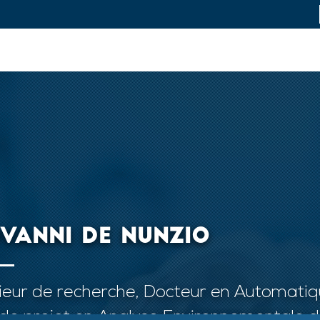
L
novation et industrie
Recherche fondamentale
Formation et ca
VANNI DE NUNZIO
ieur de recherche, Docteur en Automati
de projet en Analyse Environnementale 