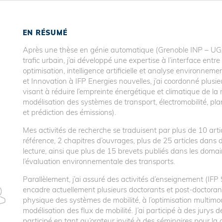
ports
EN RÉSUMÉ
Après une thèse en génie automatique (Grenoble INP – UGA
trafic urbain, j’ai développé une expertise à l’interface ent
optimisation, intelligence artificielle et analyse environne
et Innovation à IFP Energies nouvelles, j’ai coordonné plus
visant à réduire l’empreinte énergétique et climatique de la 
modélisation des systèmes de transport, électromobilité, plan
et prédiction des émissions).
Mes activités de recherche se traduisent par plus de 10 arti
référence, 2 chapitres d’ouvrages, plus de 25 articles dans 
lecture, ainsi que plus de 15 brevets publiés dans les domaines
l’évaluation environnementale des transports.
Parallèlement, j’ai assuré des activités d’enseignement (IFP S
encadre actuellement plusieurs doctorants et post-doctoran
physique des systèmes de mobilité, à l’optimisation multim
modélisation des flux de mobilité. J’ai participé à des jurys de
participé en tant qu’orateur invité à des séminaires pour l