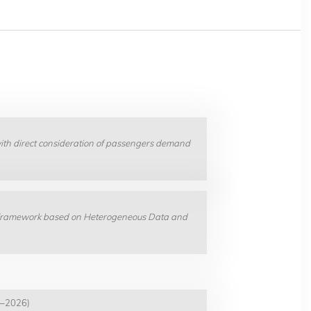
ith direct consideration of passengers demand
n Framework based on Heterogeneous Data and
23–2026)