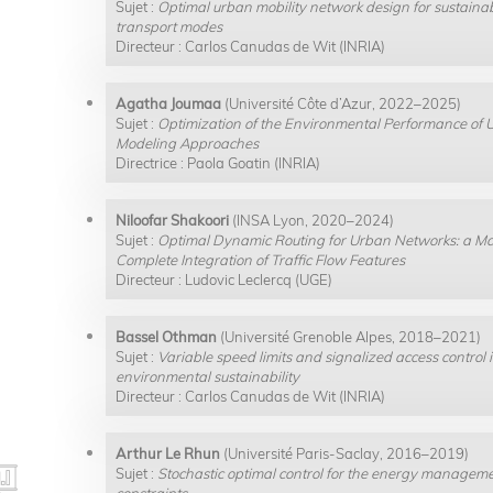
Sujet :
Optimal urban mobility network design for sustaina
transport modes
Directeur : Carlos Canudas de Wit (INRIA)
Agatha Joumaa
(Université Côte d’Azur, 2022–2025)
Sujet :
Optimization of the Environmental Performance of 
Modeling Approaches
Directrice : Paola Goatin (INRIA)
Niloofar Shakoori
(INSA Lyon, 2020–2024)
Sujet :
Optimal Dynamic Routing for Urban Networks: a M
Complete Integration of Traffic Flow Features
Directeur : Ludovic Leclercq (UGE)
Bassel Othman
(Université Grenoble Alpes, 2018–2021)
Sujet :
Variable speed limits and signalized access control
environmental sustainability
Directeur : Carlos Canudas de Wit (INRIA)
Arthur Le Rhun
(Université Paris-Saclay, 2016–2019)
Sujet :
Stochastic optimal control for the energy management
constraints