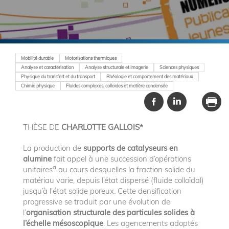
Mobilité durable
Motorisations thermiques
Analyse et caractérisation
Analyse structurale et imagerie
Sciences physiques
Physique du transfert et du transport
Rhéologie et comportement des matériaux
Chimie physique
Fluides complexes, colloïdes et matière condensée
THÈSE DE
CHARLOTTE GALLOIS*
La production de
supports de catalyseurs en
alumine
fait appel à une succession d’opérations
a
unitaires
au cours desquelles la fraction solide du
matériau varie, depuis l’état dispersé (fluide colloïdal)
jusqu’à l'état solide poreux. Cette densification
progressive se traduit par une évolution de
l’
organisation structurale des particules solides à
l’échelle mésoscopique
. Les agencements adoptés