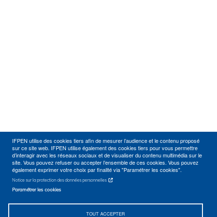
IFPEN utilise des cookies tiers afin de mesurer l’audience et le contenu proposé
sur ce site web. IFPEN utilise également des cookies tiers pour vous permettre
d’interagir avec les réseaux sociaux et de visualiser du contenu multimédia sur le
site. Vous pouvez refuser ou accepter l’ensemble de ces cookies. Vous pouvez
également exprimer votre choix par finalité via "Paramétrer les cookies".
Notice sur la protection des données personnelles
Paramétrer les cookies
TOUT ACCEPTER