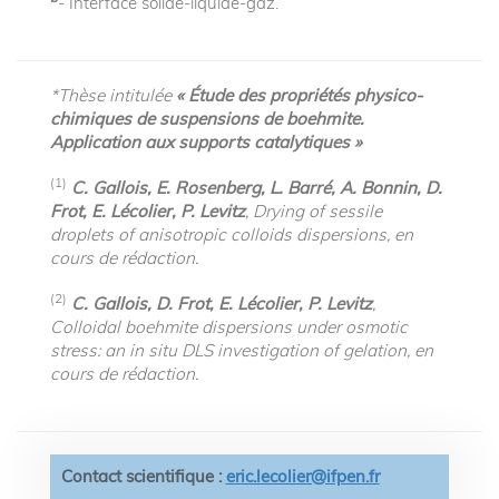
- Interface solide-liquide-gaz.
*Thèse intitulée
« Étude des propriétés physico-
chimiques de suspensions de boehmite.
Application aux supports catalytiques »
(1)
C. Gallois, E. Rosenberg, L. Barré, A. Bonnin, D.
Frot, E. Lécolier, P. Levitz
, Drying of sessile
droplets of anisotropic colloids dispersions, en
cours de rédaction.
(2)
C. Gallois, D. Frot, E. Lécolier, P. Levitz
,
Colloidal boehmite dispersions under osmotic
stress: an in situ DLS investigation of gelation, en
cours de rédaction.
Contact scientifique :
eric.lecolier@ifpen.fr