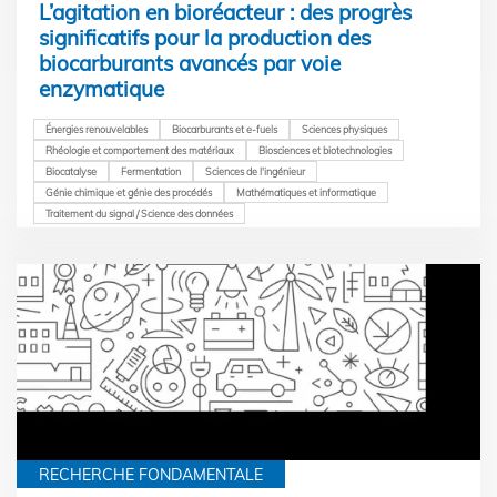
L’agitation en bioréacteur : des progrès
significatifs pour la production des
biocarburants avancés par voie
enzymatique
Énergies renouvelables
Biocarburants et e-fuels
Sciences physiques
Rhéologie et comportement des matériaux
Biosciences et biotechnologies
Biocatalyse
Fermentation
Sciences de l'ingénieur
Génie chimique et génie des procédés
Mathématiques et informatique
Traitement du signal / Science des données
RECHERCHE FONDAMENTALE