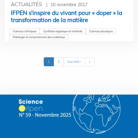
ACTUALITÉS
10 novembre 2017
IFPEN s’inspire du vivant pour « doper » la
transformation de la matière
Sciences chimiques
Synthèse organique et minérale
Sciences physiques
Rhéologie et comportement des matériaux
Pagination
Page
1
Page
2
Page
Suivant ›
Dernière
»
courante
suivante
page