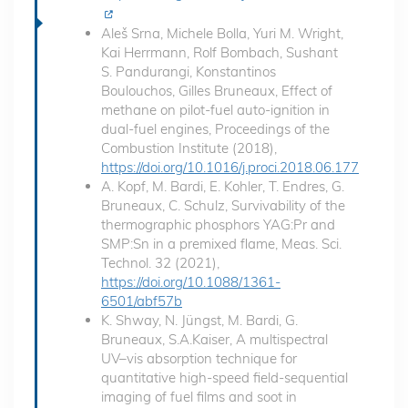
Aleš Srna, Michele Bolla, Yuri M. Wright,
Kai Herrmann, Rolf Bombach, Sushant
S. Pandurangi, Konstantinos
Boulouchos, Gilles Bruneaux, Effect of
methane on pilot-fuel auto-ignition in
dual-fuel engines, Proceedings of the
Combustion Institute (2018),
https://doi.org/10.1016/j.proci.2018.06.177
A. Kopf, M. Bardi, E. Kohler, T. Endres, G.
Bruneaux, C. Schulz, Survivability of the
thermographic phosphors YAG:Pr and
SMP:Sn in a premixed flame, Meas. Sci.
Technol. 32 (2021),
https://doi.org/10.1088/1361-
6501/abf57b
K. Shway, N. Jüngst, M. Bardi, G.
Bruneaux, S.A.Kaiser, A multispectral
UV–vis absorption technique for
quantitative high-speed field-sequential
imaging of fuel films and soot in