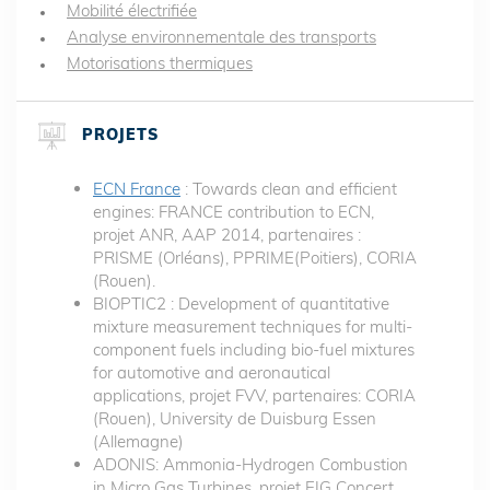
Mobilité électrifiée
Analyse environnementale des transports
Motorisations thermiques
PROJETS
ECN France
: Towards clean and efficient
engines: FRANCE contribution to ECN,
projet ANR, AAP 2014, partenaires :
PRISME (Orléans), PPRIME(Poitiers), CORIA
(Rouen).
BIOPTIC2 : Development of quantitative
mixture measurement techniques for multi-
component fuels including bio-fuel mixtures
for automotive and aeronautical
applications, projet FVV, partenaires: CORIA
(Rouen), University de Duisburg Essen
(Allemagne)
ADONIS: Ammonia-Hydrogen Combustion
in Micro Gas Turbines, projet EIG Concert