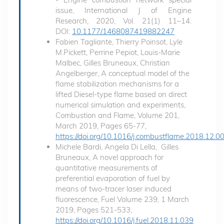
issue, International J of Engine
Research, 2020, Vol. 21(1) 11–14.
DOI:
10.1177/1468087419882247
Fabien Tagliante, Thierry Poinsot, Lyle
M.Pickett, Perrine Pepiot, Louis-Marie
Malbec, Gilles Bruneaux, Christian
Angelberger, A conceptual model of the
flame stabilization mechanisms for a
lifted Diesel-type flame based on direct
numerical simulation and experiments,
Combustion and Flame, Volume 201,
March 2019, Pages 65-77,
https://doi.org/10.1016/j.combustflame.2018.12.0
Michele Bardi, Angela Di Lella, Gilles
Bruneaux, A novel approach for
quantitative measurements of
preferential evaporation of fuel by
means of two-tracer laser induced
fluorescence, Fuel Volume 239, 1 March
2019, Pages 521-533,
https://doi.org/10.1016/j.fuel.2018.11.039