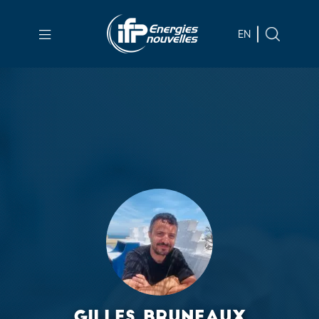
Aller au
contenu
EN
principal
Skip
to
main
menu
Skip
to
search
GILLES BRUNEAUX