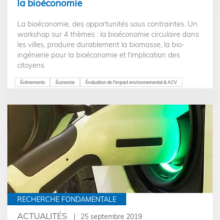
la bioéconomie
La bioéconomie, des opportunités sous contraintes. Un
workshop sur 4 thèmes : la bioéconomie circulaire dans
les villes, produire durablement la biomasse, la bio-
ingénierie pour la bioéconomie et l'implication des
citoyens
Événements
Économie
Évaluation de l'impact environnemental & ACV
RECHERCHE FONDAMENTALE
ACTUALITÉS
25 septembre 2019