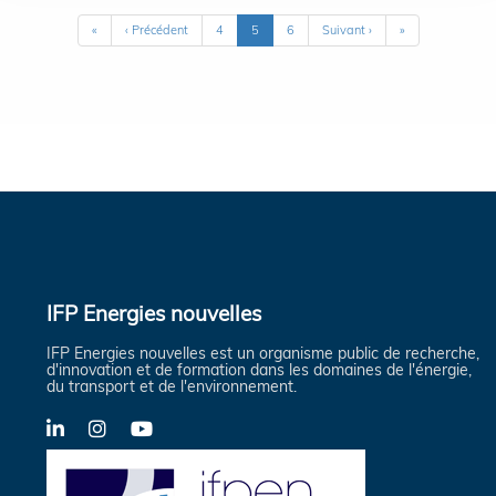
Pagination
Première
«
Page
‹ Précédent
Page
4
Page
5
Page
6
Page
Suivant ›
Dernière
»
page
précédente
courante
suivante
page
IFP Energies nouvelles
IFP Energies nouvelles est un organisme public de recherche,
d'innovation et de formation dans les domaines de l'énergie,
du transport et de l'environnement.
LinkedIn
Instagram
YouTube