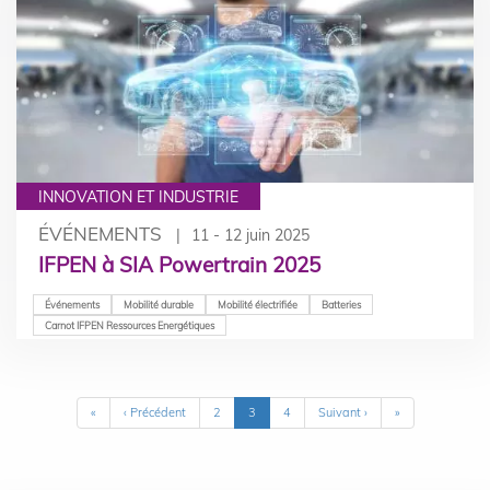
INNOVATION ET INDUSTRIE
ÉVÉNEMENTS
11 - 12 juin 2025
IFPEN à SIA Powertrain 2025
Événements
Mobilité durable
Mobilité électrifiée
Batteries
Carnot IFPEN Ressources Energétiques
Pagination
Première
«
Page
‹ Précédent
Page
2
Page
3
Page
4
Page
Suivant ›
Dernière
»
page
précédente
courante
suivante
page