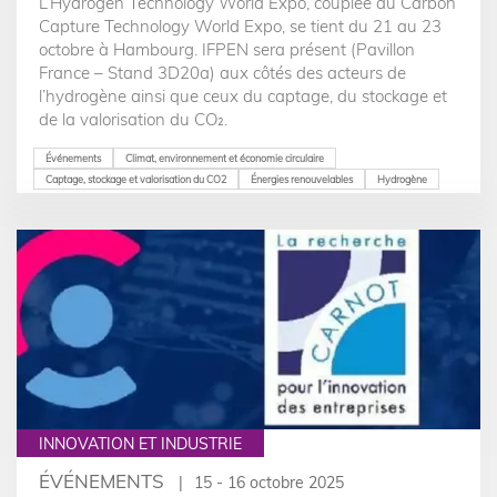
L’Hydrogen Technology World Expo, couplée au Carbon
Capture Technology World Expo, se tient du 21 au 23
octobre à Hambourg. IFPEN sera présent (Pavillon
France – Stand 3D20a) aux côtés des acteurs de
l’hydrogène ainsi que ceux du captage, du stockage et
de la valorisation du CO₂.
Événements
Climat, environnement et économie circulaire
Captage, stockage et valorisation du CO2
Énergies renouvelables
Hydrogène
INNOVATION ET INDUSTRIE
ÉVÉNEMENTS
15 - 16 octobre 2025