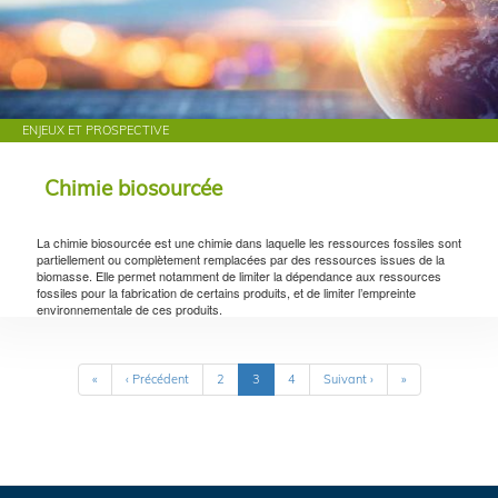
ENJEUX ET PROSPECTIVE
Chimie biosourcée
La chimie biosourcée est une chimie dans laquelle les ressources fossiles sont
partiellement ou complètement remplacées par des ressources issues de la
biomasse. Elle permet notamment de limiter la dépendance aux ressources
fossiles pour la fabrication de certains produits, et de limiter l’empreinte
environnementale de ces produits.
Pagination
Première
«
Page
‹ Précédent
Page
2
Page
3
Page
4
Page
Suivant ›
Dernière
»
page
précédente
courante
suivante
page