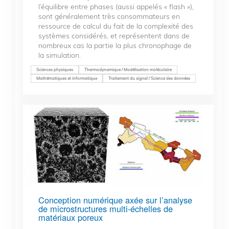
l’équilibre entre phases (aussi appelés « flash »),
sont généralement très consommateurs en
ressource de calcul du fait de la complexité des
systèmes considérés, et représentent dans de
nombreux cas la partie la plus chronophage de
la simulation.
Sciences physiques
Thermodynamique / Modélisation moléculaire
Mathématiques et informatique
Traitement du signal / Science des données
Conception numérique axée sur l’analyse
de microstructures multi-échelles de
matériaux poreux