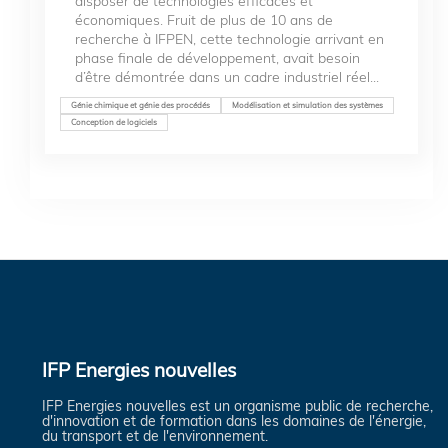
disposer de technologies efficaces et
économiques. Fruit de plus de 10 ans de
recherche à IFPEN, cette technologie arrivant en
phase finale de développement, avait besoin
d’être démontrée dans un cadre industriel réel...
Génie chimique et génie des procédés
Modélisation et simulation des systèmes
Conception de logiciels
IFP Energies nouvelles
IFP Energies nouvelles est un organisme public de recherche,
d'innovation et de formation dans les domaines de l'énergie,
du transport et de l'environnement.