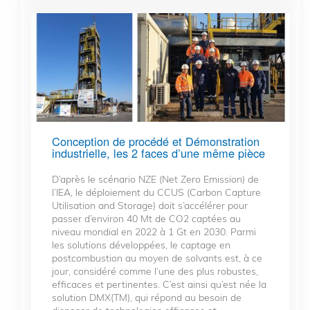
Conception de procédé et Démonstration
industrielle, les 2 faces d’une même pièce
D’après le scénario NZE (Net Zero Emission) de
l’IEA, le déploiement du CCUS (Carbon Capture
Utilisation and Storage) doit s’accélérer pour
passer d’environ 40 Mt de CO2 captées au
niveau mondial en 2022 à 1 Gt en 2030. Parmi
les solutions développées, le captage en
postcombustion au moyen de solvants est, à ce
jour, considéré comme l’une des plus robustes,
efficaces et pertinentes. C’est ainsi qu’est née la
solution DMX(TM), qui répond au besoin de