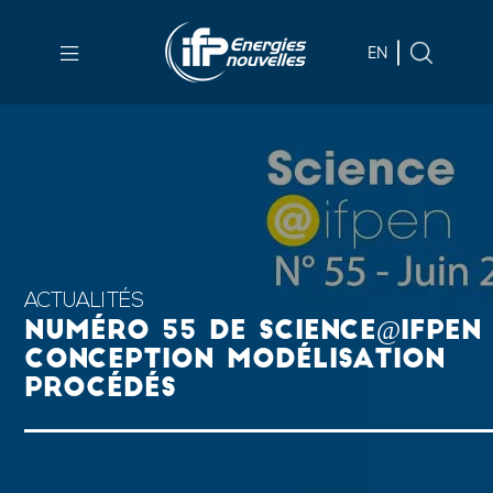
Aller au
contenu
EN
principal
Skip
to
main
menu
Skip
to
search
ACTUALITÉS
NUMÉRO 55 DE SCIENCE@IFPEN 
CONCEPTION MODÉLISATION
PROCÉDÉS