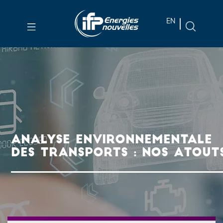
Aller au
EN
contenu
principal
Skip
to
main
menu
Skip
to
ANALYSE ENVIRONNEMENTALE
search
DES TRANSPORTS : NOS ATOUT